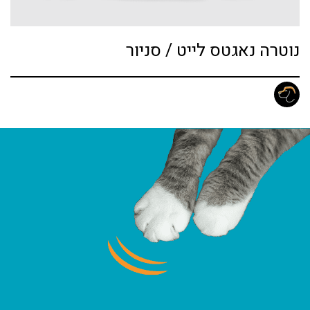
נוטרה נאגטס לייט / סניור