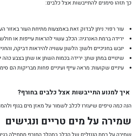
כך תזהו סימנים להתייבשות אצל כלבים:
עור רפוי: ניתן לבדוק זאת באמצעות מתיחת העור באזור העור
ירידה ברמת האנרגיה: הכלב עשוי להראות עייפות או חולש
יובש בחניכיים ולשון: הלשון עשויה להיראות דביקה, והחני
שינויים במתן שתן: ירידה בכמות השתן או שתן בצבע כהה י
עיניים שקועות: מראה עייף ועיניים פחות מבריקות הם סימ
איך למנוע התייבשות אצל כלבים בחורף?
הנה כמה טיפים שיעזרו לכלב לשמור על מאזן מים בגוף ולהמ
שמירה על מים טריים ונגישים
שמירה על רמת הנוזלים של הכלב במהלך החורף מתחילה בגיש