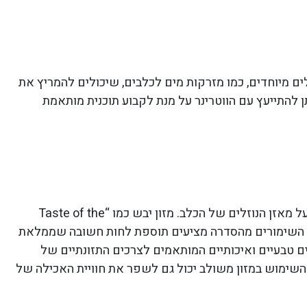
ם מיוחדים, כמו מזרקות מים לכלבים, שיכולים להמריץ את
תן להתייעץ עם הווטרינר על מנת לקבוע תוכנית מותאמת
תפריט עשיר בלחות, הכולל שילוב של מזון יבש ורטוב, כמו אלו שמציעה סדרת “Taste of the Wild”, הוא דרך מצוינת לשמור על מאזן הנוזלים של הכלב. מזון יבש כמו “Taste of the
קביל, השימורים מהסדרה מציעים תוספת לחות חשובה שממלאת
ים טבעיים ואיכותיים המותאמים לצרכים התזונתיים של
, השימוש במזון משולב יכול גם לשפר את חוויית האכילה של