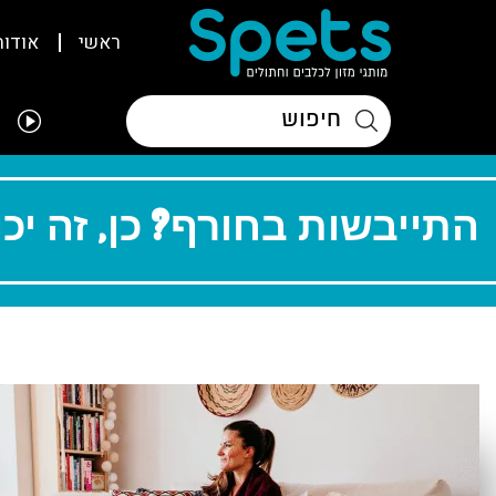
ראשי
אודות
התייבשות בחורף? כן, זה יכו