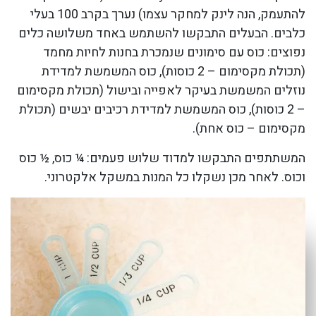
להתעמק, הנה לינק למחקר עצמו) נערך בקרב 100 בעלי
כלבים. הבעלים התבקשו להשתמש באחד משלושה כלים
נפוצים: כוס עם סימונים שנמכרת בחנות לחיות מחמד
(תכולת מקסימום – 2 כוסות), כוס המשמשת למדידת
נוזלים המשמשת בעיקר לאפייה ובישול (תכולת מקסימום
– 2 כוסות), כוס המשמשת למדידת רכיבים יבשים (תכולת
מקסימום – כוס אחת).
המשתתפים התבקשו למדוד שלוש פעמים: ¼ כוס, ½ כוס
וכוס. לאחר מכן נשקלו כל המנות במשקל אלקטרוני.