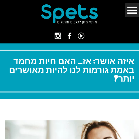
איזה אושר: אז… האם חיות מחמד
באמת גורמות לנו להיות מאושרים
יותר?