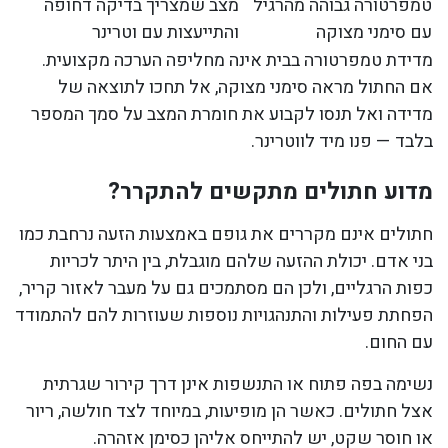
טמפרטורה גבוהה מהרגיל
מצב שמצריך בדיקה דחופה
עם סימני מצוקה
והתייעצות עם וטרינר
מדידת טמפרטורה בבית אינה מחליפה הערכה מקצועית.
אם החתול מראה סימני מצוקה, אל תחכו לתוצאה של
מדידה ואל תנסו לקבוע את חומרת המצב על סמך המספר
בלבד — פנו מיד לווטרינר.
מדוע חתולים מתקשים להתקרר?
חתולים אינם מקררים את גופם באמצעות הזעה נרחבת כמו
בני אדם. יכולת ההזעה שלהם מוגבלת, בין היתר לכריות
כפות הרגליים, ולכן הם מסתמכים גם על מעבר לאזור קריר,
הפחתת פעילות והתנהגויות נוספות שעוזרות להם להתמודד
עם החום.
נשימה בפה פתוח או התנשפות אינן דרך קירור שגרתית
אצל חתולים. כאשר הן מופיעות, במיוחד לצד חולשה, ריור
או חוסר שקט, יש להתייחס אליהן כסימן אזהרה.