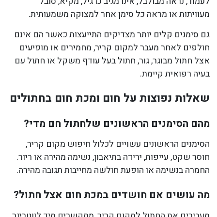
לעמוד, נראה מבולבל, אינו מגיב כרגיל, מקיא, סובל
מעוויתות או מראה כל סימן אחר למצוקה משמעותית.
גם סימנים קלים יותר מצדיקים התייעצות כאשר הם אינם
חולפים לאחר מעבר למקום קריר, מחמירים או מופיעים
אצל חתול מבוגר, גור, חתול בעל עודף משקל או חתול עם
בעיה רפואית קיימת.
שאלות נפוצות על חום ומכת חום בחתולים
מהם הסימנים הראשונים שלחתול חם מדי?
הסימנים הראשונים עשויים לכלול חיפוש מקום קריר,
חוסר שקט, עייפות, ירידה בתיאבון, נשימה מהירה או ריור.
החמרה בנשימה או הופעת חולשה מחייבות תגובה מהירה.
מה עושים אם חושדים במכת חום אצל חתול?
מעבירים את החתול למקום קריר, מתקשרים מיד לווטרינר,