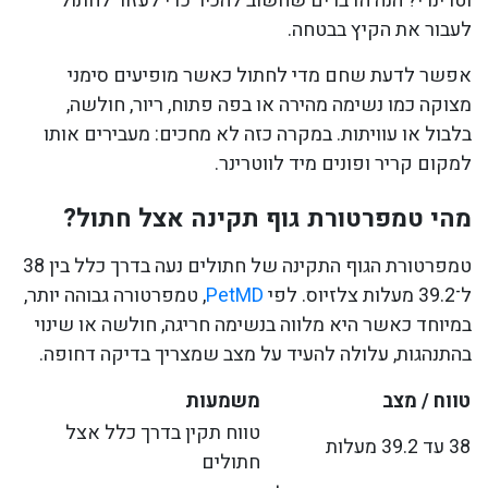
וטרינרי? הנה הדברים שחשוב להכיר כדי לעזור לחתול
לעבור את הקיץ בבטחה.
אפשר לדעת שחם מדי לחתול כאשר מופיעים סימני
מצוקה כמו נשימה מהירה או בפה פתוח, ריור, חולשה,
בלבול או עוויתות. במקרה כזה לא מחכים: מעבירים אותו
למקום קריר ופונים מיד לווטרינר.
מהי טמפרטורת גוף תקינה אצל חתול?
טמפרטורת הגוף התקינה של חתולים נעה בדרך כלל בין 38
ל־39.2 מעלות צלזיוס. לפי
PetMD
, טמפרטורה גבוהה יותר,
במיוחד כאשר היא מלווה בנשימה חריגה, חולשה או שינוי
בהתנהגות, עלולה להעיד על מצב שמצריך בדיקה דחופה.
טווח / מצב
משמעות
טווח תקין בדרך כלל אצל
38 עד 39.2 מעלות
חתולים