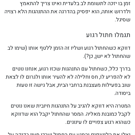
זמן בו יזכה לתשומת לב בלעדית ואינו צריך להתאמץ
ולדרוש אותה, הוא יפסיק בהדרגה את ההתנהגות הלא רצויה
שסיגל.
תגמלו חתול רגוע
דווקא כשהחתול רגוע ושליו זה הזמן ללטף אותו (שימו לב
שהחתול לא ישן, כן?).
בדרך כלל, כשחתול עם התנהגות שכזו רגוע, אנחנו נוטים
לא להפריע לו, חס וחלילה לא להעיר אותו ולגרום לו לצאת
שוב בפעילות מעצבנת ברחבי הבית, אבל גישה זו טעות
ביסודה.
המטרה היא דווקא להגיב על התנהגות חיובית שאנו נוטים
לקבל כמובנת מאליה. המסר שהחתול יקבל הוא שדווקא
כשהוא רגוע צפויים לו עינוגים.
נצלו את הליטופים והמגע עם החתול וערכו מעין בדיקה על