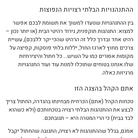
ההתנהגויות הבלתי רצויות הנפוצות
בין ההתנהגויות שנועדו למשוך את תשומת לבכם אפשר
למצוא: התנהגות תוקפנית, גירוד רהיטי הבית (או יותר נכון –
רהיט אחד ובדרך כלל זה הרהיט שהכי יקר ללבכם), עשיית
צרכים מחוץ לארגז החול, יללות בלתי פוסקות, קפיצה על
מקומות אסורים כמו על השיש… כל חתול והיצירתיות
שלו.אנחנו בטוחים שתוכלו למנות עוד ועוד התנהגויות
מרגיזות כאלה.
אתם הקהל בהצגה הזו
נוכחות הקהל (אתם) הכרחית מבחינתו בהגדרה, החתול צריך
לבצע את ההתנהגות הבלתי רצויה בנוכחותכם (ולא כשהוא
לבד בבית) כי הרי המטרה היא – תגובתכם.
אמנם, בגלל שההתנהגות לא רצויה, התגובה שהחתול יקבל