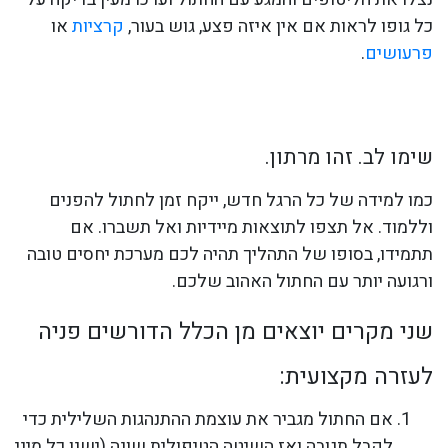
כל גופו לראות אם אין איזה פצע, גוש בעור,
קרציות
או
פרעושים
.
שימו לב. זהו מרתון.
כמו למידה של כל הרגל חדש, ייקח זמן לחתול להפנים
וללמוד. אל תצפו לתוצאות מיידיות ואל תשברו. אם
תתמידו, בסופו של התהליך תהיה לכם מערכת יחסים טובה
ורגועה יותר עם החתול האהוב שלכם.
שני מקרים יוצאים מן הכלל הדורשים פניה
לעזרה מקצועית:
אם החתול מגביר את עוצמת ההתנהגות השלילית כדי
לקבל תגובה ואז השיטה הטיפולית שונה (ישנן כל מיני