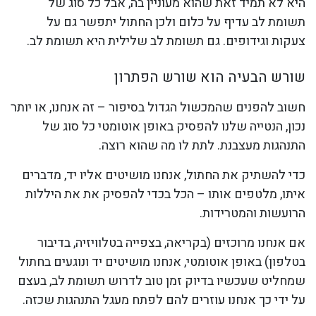
היא לא תמיד זאת שהוא מעוניין בה, אבל כל סוג של
תשומת לב עדיף על כלום ולכן החתול יתפשר גם על
צעקות וגידופים. גם תשומת לב שלילית היא תשומת לב.
שורש הבעיה הוא שורש הפתרון
חשוב להפנים שהמכשול הגדול בסיפור – זה אנחנו, או יותר
נכון, הנטייה שלנו להפסיק באופן אוטומטי כל סוג של
התנהגות מעצבנת. לתת לו מה שהוא רוצה.
כדי להשתיק את החתול, אנחנו מושיטים אליו יד, מדברים
איתו, מלטפים אותו – הכל בכדי להפסיק את את היללות
הרועשות והמטרידות.
אם אנחנו מרוכזים (בקריאה, בצפייה בטלוויזיה, בדיבור
בטלפון) באופן אוטומטי, אנחנו מושיטים יד ונוגעים בחתול
שמחליט שעכשיו בדיוק זמן טוב לדרוש תשומת לב, בעצם
על ידי כך אנחנו עוזרים להם לפתח מעגל התנהגות שכזה.