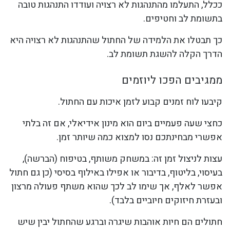
ככלל, התעלמו מהתנהגות לא רצויה ועודדו התנהגות טובה
בתשומת לב וחטיפים.
כך תבטלו את הלמידה של החתול שהתנהגות לא רצויה היא
הדרך הקלה להשגת תשומת לב.
ממגיבים הפכו ליוזמים
קיבעו לוח זמנים קבוע לזמן איכות עם החתול.
כחצי שעה פעמיים ביום הוא מינון אידיאלי, אם זה בלתי
אפשרי מבחינתכם נסו למצוא כמה שיותר זמן.
עצות לניצול זמן זה: במשחק משותף, בטיפוח (הברשה),
בעיסוי, בליטוף, בדיבור או אפילו באילוף בסיסי (כן גם חתול
אפשר לאלף, אך שימו לב לכך שהוא משתף פעולה מרצון
ובעזרת חיזוקים חיוביים בלבד).
חתולים הם חיות אוהבות שיגרה וברגע שהחתול יבין שיש