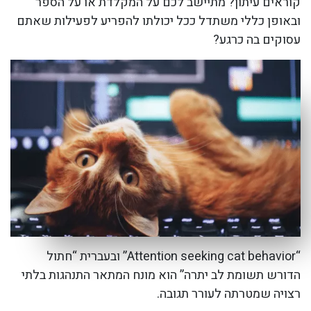
קוראים עיתון? מתיישב לכם על המקלדת או על הספר
ובאופן כללי משתדל ככל יכולתו להפריע לפעילות שאתם
עסוקים בה כרגע?
“Attention seeking cat behavior” ובעברית “חתול
הדורש תשומת לב יתרה” הוא מונח המתאר התנהגות בלתי
רצויה שמטרתה לעורר תגובה.