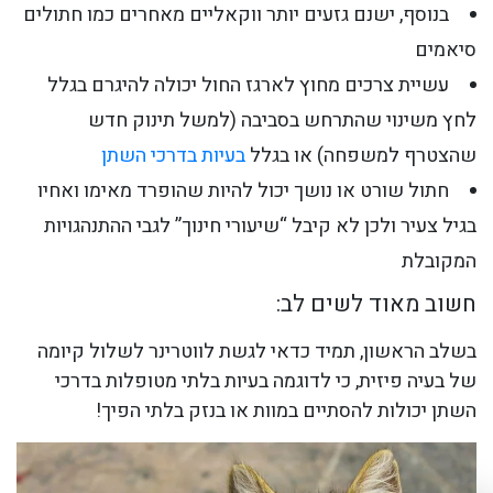
בנוסף, ישנם גזעים יותר ווקאליים מאחרים כמו חתולים
סיאמים
עשיית צרכים מחוץ לארגז החול יכולה להיגרם בגלל
לחץ משינוי שהתרחש בסביבה (למשל תינוק חדש
שהצטרף למשפחה) או בגלל
בעיות בדרכי השתן
חתול שורט או נושך יכול להיות שהופרד מאימו ואחיו
בגיל צעיר ולכן לא קיבל “שיעורי חינוך” לגבי ההתנהגויות
המקובלת
חשוב מאוד לשים לב:
בשלב הראשון, תמיד כדאי לגשת לווטרינר לשלול קיומה
של בעיה פיזית, כי לדוגמה בעיות בלתי מטופלות בדרכי
השתן יכולות להסתיים במוות או בנזק בלתי הפיך!