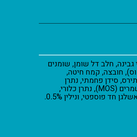
גבינה, חלב דל שומן, שומנים
ס), חובצה, קמח חיטה,
ירס, סידן פחמתי, נתרן
ביקרבונט, תוצרי שמרים (MOS), נתרן כלורי,
ן חד פוספטי, ונילין 0.5%.