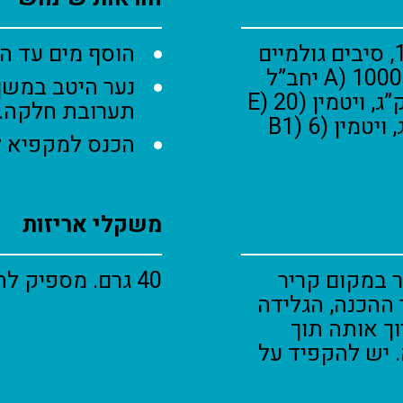
חלבון גולמי 6.3%, שומן גולמי 1%, סיבים גולמיים
הוסף מים עד הפ
0.1%, אפר גולמי 1.7%, ויטמין (A) 10000 יחב”ל
לק”ג, ויטמין (D3) 3200 יחב”ל לק”ג, ויטמין (E) 20
תערובת חלקה.
מ”ג לק”ג, ויטמין (K3) 2 מ”ג לק”ג, ויטמין (B1) 6
הכנס למקפיא למשך 3 שע
משקלי אריזות
 במקום קריר
40 גרם. מספיק להכנת כ-120 גרם גלידה.
 ההכנה, הגלידה
ך אותה תוך
הכנה. יש להקפיד על