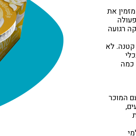
זמין את
עולה
קה רגועה
 קטנה. לא
לי
 כמה
עם המוכר
ים,
ת
מי