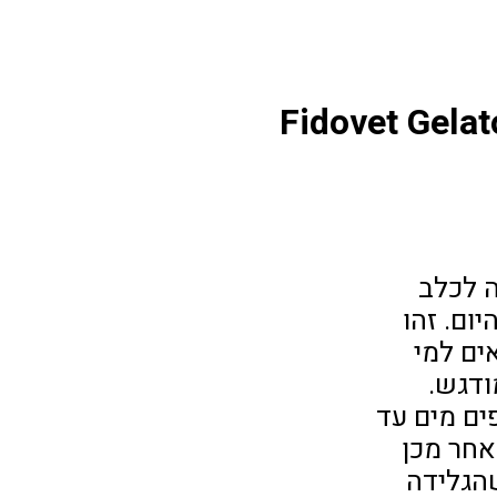
Fidovet Gelat
ם של Fidovet מציעה לכלב
ום. זהו
ים למי
ודגש.
ים מים עד
אחר מכן
חות. כשהגלידה