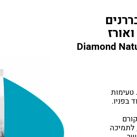
ררנים
ואורז
Diamond Natu
 טעימות
 בפניו.
קורם
, לתמיכה
שר