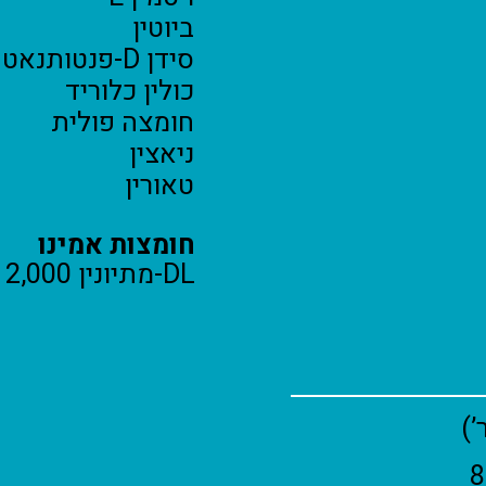
ביוטין
סידן D-פנטותנאט
כולין כלוריד
חומצה פולית
ניאצין
טאורין
חומצות אמינו
DL-מתיונין 2,000 מ”ג/ק”ג
’)
8