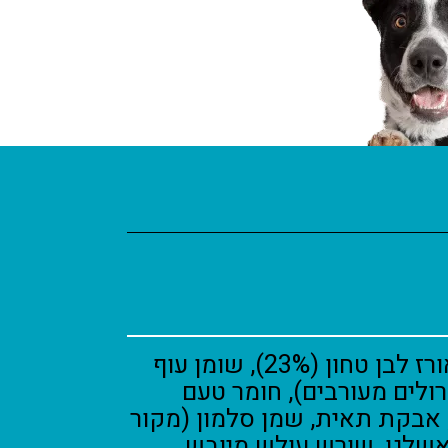
קמח עוף (59%), אורז לבן טחון (23%), שומן עוף
ולים מעורבים), חומר טעם
 אבקת תאית, שמן סלמון (מקור
יד האשלגן, שורש עולש מיובש,