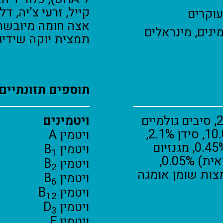
קייל, זרעי צ’יה, ד
וקרים
אצה חומה מיובשת, 
ינים, מינראלים
תמצית יוקה שידיג
תוספים תזונתיים 
חלבון 40.0%, תכולת שומן 20.0%, סיבים גולמיים
ויטמינים
3.0%, אפר גולמי 8.5%, לחות 10.0%, סידן 2.1%,
ויטמין A
זרחן 1.6%, אשלגן 0.75%, נתרן 0.45%, מגנזיום
ויטמין B
1
0.1%, DHA (חומצה דוקוסהקסנואית) 0.05%,
ויטמין B
2
מן אומגה 6 3.0%, חומצות שומן אומגה
ויטמין B
6
ויטמין B
12
ויטמין D
3
ויטמין E