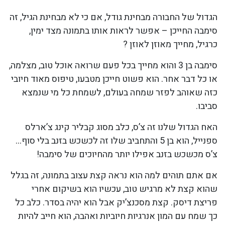
הגדול של החבורה מבחינת גודל, אם כי לא מבחינת הגיל, זה
סימבה החייכן – אפשר לראות אותו בתמונה מצד ימין,
כרגיל, מחייך מאוזן לאוזן ?
סימבה בן 3 והוא מחייך בכל פעם שרואה אוכל טוב, מצלמה,
או כל דבר אחר. הוא פשוט חייכן מטבעו, טיפוס מאוד חיובי
כזה שאוהב לפזר שמחה בעולם, לשמחת כל מי שנמצא
סביבו.
האח הגדול שלנו זה צ’ס, כלב מסוג קבליר קינג צ’ארלס
ספנייל, הוא בן 5 והתחביב שלו זה לכשכש בזנב בלי סוף…
צ’ס מכשכש בזנב אפילו יותר מהחיוכים של סימבה!
אם אתם תוהים למה הוא נראה קצת עצוב בתמונה, זה בגלל
שהוא קצת לא מרגיש טוב, עכשיו הוא בשיקום אחרי
פריצת דיסק. קצת מסכנצ’יק אבל הוא יהיה בסדר. כלב כל
כך שמח עם המון אנרגיות חיוביות ואהבה, הוא חייב להיות