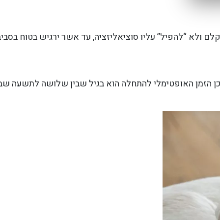
ם ולא “להפיל” עליו סוציאליזציה, עד אשר ירגיש בטוח בסבי
לים עניין באחיהם לשגר כבר בגיל 3 שבועות, לכן הזמן האופטימלי להתחלה הוא בגיל ש