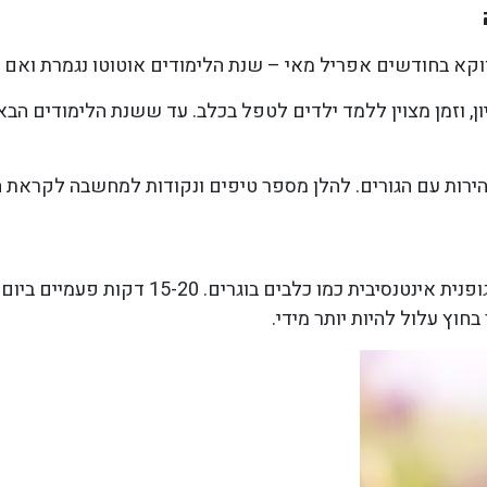
קא בחודשים אפריל מאי – שנת הלימודים אוטוטו נגמרת ואם י
קיון, וזמן מצוין ללמד ילדים לטפל בכלב. עד ששנת הלימודים הב
זהירות עם הגורים. להלן מספר טיפים ונקודות למחשבה לקראת ה
למרות שגורים הם פצצות אנרגיה, הם אינם זקוק
וץ עלול להיות יותר מידי.