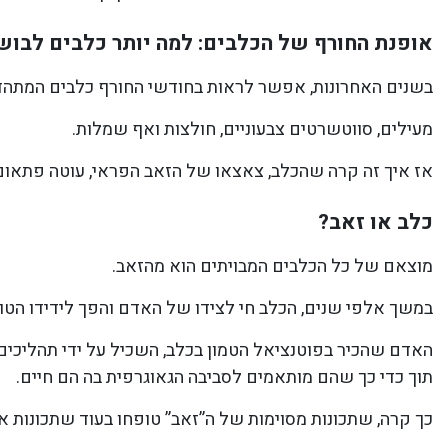
אופנת החורף של הכלבים:
למה יותר כלבים לבוש
בשנים האחרונות, אפשר לראות בחודשי החורף כלבים המתהד
מעילים, סווטשרטים צבעוניים, חולצות ואף שמלות.
אז איך זה קרה שהכלב, צאצאו של הזאב הפראי, עוטה פתאום 
כלב או זאב?
מוצאם של כל הכלבים המבויתים הוא מהזאב.
במשך אלפי שנים, הכלב חי לצידו של האדם והפך לידידו הטוב
האדם שהכיר בפוטנציאל הטמון בכלב, השכיל על ידי תהליכים 
תוך כדי כך שהם מותאמים לסביבה הגאוגרפית בה הם חיים.
כך קרה, שתכונות מסוימות של ה”זאב” טופחו בעוד שתכונות אח